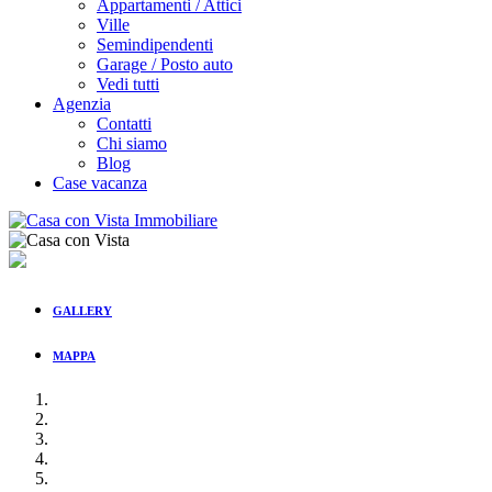
Appartamenti / Attici
Ville
Semindipendenti
Garage / Posto auto
Vedi tutti
Agenzia
Contatti
Chi siamo
Blog
Case vacanza
GALLERY
MAPPA