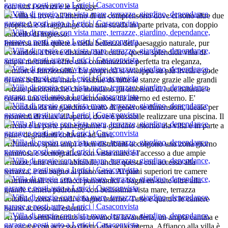
con tutti i servizi e le spiagge.
La villa si trova all'interno di un comprensorio dove ci sono altre due
proprietà e si raggiunge con una strada in parte privata, con doppio
cancello di ingresso.
Immersa nella quiete e nella bellezza del paesaggio naturale, pur
trovandosi a breve distanza dal centro, questa splendida villa di
ampia metratura offre una combinazione perfetta tra eleganza,
comfort e funzionalità. La proprietà si sviluppa su più livelli e gode
di una bella vista mare , visibile da tutte le stanze grazie alle grandi
vetrate panoramiche che inondano gli ambienti di luce naturale e
creano una connessione armoniosa tra interno ed esterno. E'
circondata da un giardino curato di generose dimensioni, ideale per
momenti di relax all'aperto, dove è possibile realizzare una piscina. Il
terreno è in parte pianeggiante a giardino intorno ala villa e in parte a
piane degradanti coltivate ad ulivi.
All'interno, spazi ampi e ben distribuiti accolgono una zona giorno
luminosa e scenografica con vista mare e l'accesso a due ampie
terrazze, una cucina abitabile, anche questa con accesso alla
terrazza, e un bagno al piano terra. Ai piani superiori tre camere
matrimoniali con affacci panoramici e bagni en-suite oltre alla
grande camera padronale con bellissima vista mare, terrazza
abitabile, zona armadi e bagno interno. Tutte e quattro le camere
hanno accesso all'esterno.
Al piano semi-interrato si trovano la lavanderia, un ampia cantina e
un garage con accesso diretto alla scala interna. Affianco alla villa è