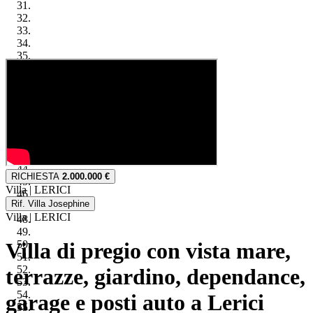
Keyboard shortcuts
Image may be subject to copyright
Terms
RICHIESTA
2.000.000 €
Villa | LERICI
Rif.
Villa Josephine
Villa
|
LERICI
Villa di pregio con vista mare,
terrazze, giardino, dependance,
garage e posti auto a Lerici