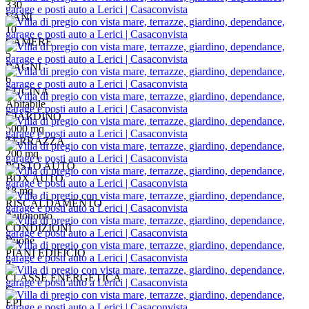
330
VANI
10
CAMERE
5
BAGNI
6
CUCINA
Abitabile
GIARDINO
5000 mq
TERRAZZA
200 mq
POSTO AUTO
BOX AUTO
18 mq
RISCALDAMENTO
Autonomo
CONDIZIONI
Buone
PIANI EDIFICIO
3
CLASSE ENERGETICA
G
EPI