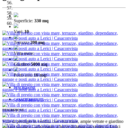
Superficie:
330 mq
Vani:
10
Terrazza
200 mq
Vista mare:
Giardino
5000 mq
Posto auto
18 mq:
DESCRIZIONE
CARATTERISTICHE
DESCRIZIONE
Villa di prestigio in vendita con vista mare, ampie vetrate e giardino
privato situata a Carbognano, a breve distanza dal centro di Lerici