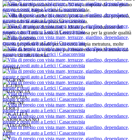
presente una dependance di circa 50 mq composta da zona giorno
con cucinotto, bagno e camera matrimoniale.
La villa dispone anche di comodi posti auto interni alla proprietà,
garantendo la massima praticità e sicurezza.
L'uliveto, di ampie dimensioni, è ideale per la produzione del
proprio olio. Tutta la zona di Lerici è famosa per la grande qualità
dell'olio prodotto.
Questa proprietà è ideale per chi cerca ampia metratura, molte
camere da letto e la vista mare pur rimanendo a pochi minuti dal
paese e da tutti i servizi.
DETTAGLI
REGIONE
LIGURIA
PROVINCIA
LA SPEZIA
COMUNE
LERICI
LOCALITÀ
CARBOGNANO
CATEGORIA
Villa
MQ