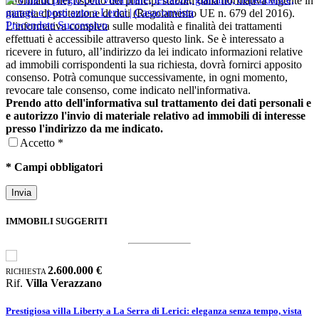
informatici nel rispetto dei principi stabiliti dalla normativa vigente in
materia di protezione di dati (Regolamento UE n. 679 del 2016).
Precendete
Successivo
L'informativa completa sulle modalità e finalità dei trattamenti
effettuati è accessibile attraverso questo link. Se è interessato a
ricevere in futuro, all’indirizzo da lei indicato informazioni relative
ad immobili corrispondenti la sua richiesta, dovrà fornirci apposito
consenso. Potrà comunque successivamente, in ogni momento,
revocare tale consenso, come indicato nell'informativa.
Prendo atto dell'informativa sul trattamento dei dati personali e
e autorizzo l'invio di materiale relativo ad immobili di interesse
presso l'indirizzo da me indicato.
Accetto *
* Campi obbligatori
IMMOBILI SUGGERITI
RICHIESTA
2.600.000 €
R
Rif.
Villa Verazzano
R
Prestigiosa villa Liberty a La Serra di Lerici: eleganza senza tempo, vista
E