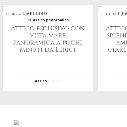
1.500.000 €
1.3
RICHIESTA
RICHIESTA
Rif.
Attico panoramico
Attico esclusivo con
Attic
vista mare
splen
panoramica a pochi
amp
minuti da Lerici
giard
Attico
| LERICI