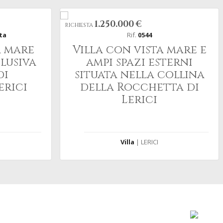
1.250.000 €
RICHIESTA
tta
Rif.
0544
a mare
Villa con vista mare e
clusiva
ampi spazi esterni
di
situata nella collina
erici
della Rocchetta di
Lerici
Villa
| LERICI