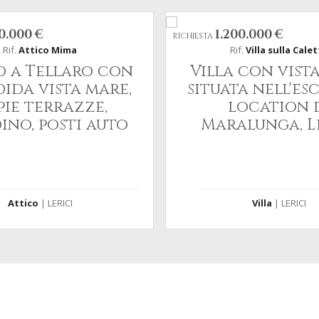
50.000 €
1.200.000 €
RICHIESTA
Rif.
Attico Mima
Rif.
Villa sulla Cale
o a Tellaro con
Villa con vist
dida vista mare,
situata nell'es
ie terrazze,
location 
ino, posti auto
Maralunga, L
Attico
| LERICI
Villa
| LERICI