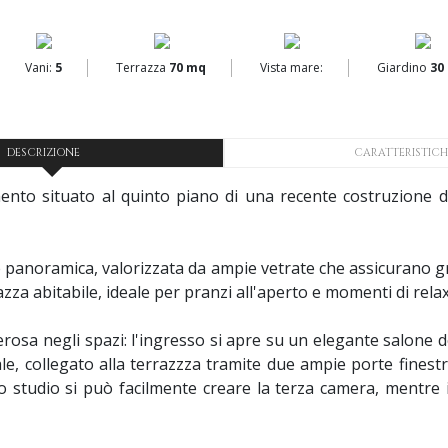
Vani:
5
Terrazza
70 mq
Vista mare:
Giardino
30
DESCRIZIONE
CARATTERISTICH
o situato al quinto piano di una recente costruzione del
 panoramica, valorizzata da ampie vetrate che assicurano g
razza abitabile, ideale per pranzi all'aperto e momenti di rel
rosa negli spazi: l'ingresso si apre su un elegante salone d
e, collegato alla terrazzza tramite due ampie porte fine
lo studio si può facilmente creare la terza camera, mentre 