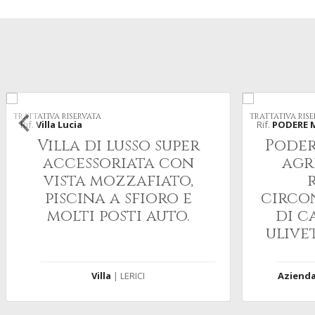
TRATTATIVA RISERVATA
TRATTATIVA RIS
Rif.
Villa Lucia
Rif.
PODERE 
Villa di lusso super
Poder
accessoriata con
agr
vista mozzafiato,
piscina a sfioro e
circo
molti posti auto.
di c
ulivet
con r
Villa
| LERICI
Azienda