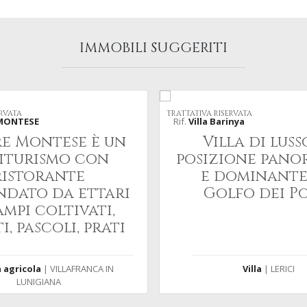
IMMOBILI SUGGERITI
ERVATA
TRATTATIVA RISERVATA
MONTESE
Rif.
Villa Barinya
e Montese è un
Villa di luss
iturismo con
posizione pano
ristorante
e dominante
ndato da ettari
Golfo dei P
ampi coltivati,
i, pascoli, prati
uscelli e boschi
 agricola
| VILLAFRANCA IN
Villa
| LERICI
LUNIGIANA