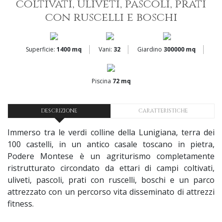
coltivati, uliveti, pascoli, prati
con ruscelli e boschi
Superficie:
1400 mq
Vani:
32
Giardino
300000 mq
Piscina
72 mq
DESCRIZIONE
CARATTERISTICHE
Immerso tra le verdi colline della Lunigiana, terra dei
100 castelli, in un antico casale toscano in pietra,
Podere Montese è un agriturismo completamente
ristrutturato circondato da ettari di campi coltivati,
uliveti, pascoli, prati con ruscelli, boschi e un parco
attrezzato con un percorso vita disseminato di attrezzi
fitness.