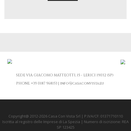
SEDE
VIA GIACOMO MATTEOTTI, 15 - LERICI 19032 (SP)
PHONE:
+39 0187 968153
|
info@casaconvista.eu
Copyright@ 2012-2026 Casa Con Vista Srl | P.IVA/CF: 01371710110
Iscritta al registro delle Imprese di La Spezia | Numero di iscrizione: REA
SP 123425